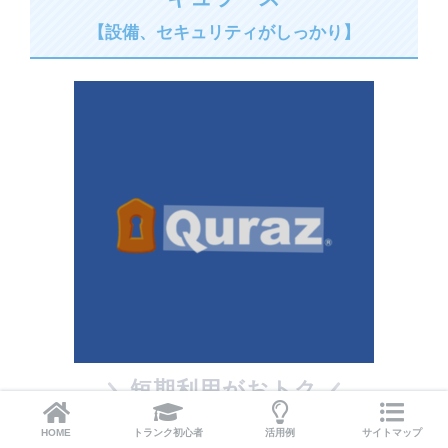
【設備、セキュリティがしっかり】
短期利用がおトク
〇
手数料、管理費、解約費、保険料０円
HOME
トランク初心者
活用例
サイトマップ