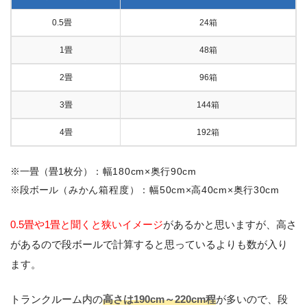
0.5畳
24箱
1畳
48箱
2畳
96箱
3畳
144箱
4畳
192箱
※一畳（畳1枚分）
：幅180cm×奥行90cm
※段ボール
（みかん箱程度）
：幅50cm×高40cm×奥行30cm
0.5畳や1畳と聞くと狭いイメージ
があるかと思いますが、高さ
があるので段ボールで計算すると思っているよりも数が入り
ます。
トランクルーム内の
高さは190cm～220cm程
が多いので、段