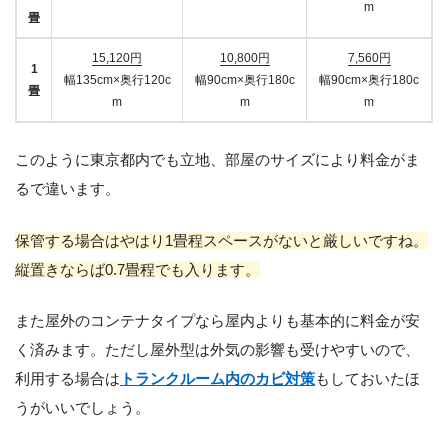
m
畳
15,120円
10,800円
7,560円
1
幅135cm×奥行120c
幅90cm×奥行180c
幅90cm×奥行180c
畳
m
m
m
このように東京都内でも立地、部屋のサイズにより料金がま
るで違います。
保管する場合はやはり1畳程スペースがないと厳しいですね。
縦置きならば0.7畳程でも入ります。
また屋外のコンテナタイプなら屋内よりも基本的に料金が安
く済みます。ただし屋外型は外気の影響も受けやすいので、
利用する場合は
トランクルーム内のカビ対策
もしておいたほ
うがいいでしょう。